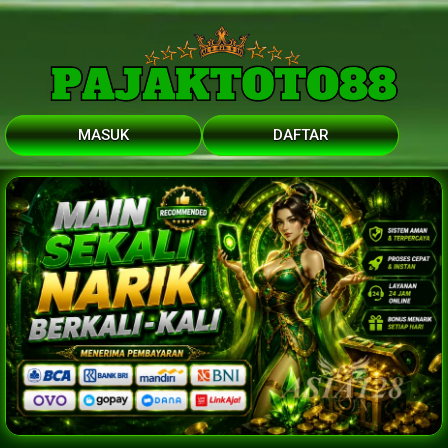
MASUK
DAFTAR