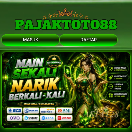
MASUK
DAFTAR