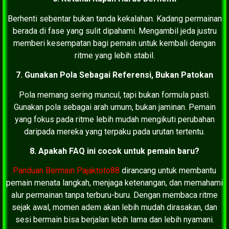
Berhenti sebentar bukan tanda kekalahan. Kadang permainan
berada di fase yang sulit dipahami. Mengambil jeda justru
memberi kesempatan bagi pemain untuk kembali dengan
ritme yang lebih stabil.
7. Gunakan Pola Sebagai Referensi, Bukan Patokan
Pola memang sering muncul, tapi bukan formula pasti.
Gunakan pola sebagai arah umum, bukan jaminan. Pemain
yang fokus pada ritme lebih mudah mengikuti perubahan
daripada mereka yang terpaku pada urutan tertentu.
8. Apakah FAQ ini cocok untuk pemain baru?
Panduan Bermain Pajaktoto88
dirancang untuk membantu
pemain menata langkah, menjaga ketenangan, dan memahami
alur permainan tanpa terburu-buru. Dengan membaca ritme
sejak awal, momen adem akan lebih mudah dirasakan, dan
sesi bermain bisa berjalan lebih lama dan lebih nyamani.