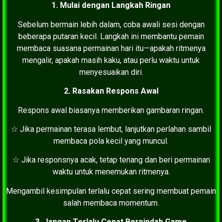
1. Mulai dengan Langkah Ringan
Sebelum bermain lebih dalam, coba awali sesi dengan
beberapa putaran kecil. Langkah ini membantu pemain
membaca suasana permainan hari itu—apakah ritmenya
mengalir, apakah masih kaku, atau perlu waktu untuk
menyesuaikan diri.
2. Rasakan Respons Awal
Respons awal biasanya memberikan gambaran ringan.
☆ Jika permainan terasa lembut, lanjutkan perlahan sambil
membaca pola kecil yang muncul.
☆ Jika responsnya acak, tetap tenang dan beri permainan
waktu untuk menemukan ritmenya.
Mengambil kesimpulan terlalu cepat sering membuat pemain
salah membaca momentum.
3. Jangan Terlalu Cepat Berpindah Game